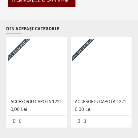
CERE DETALII SI OFERTA PRET
DIN ACEEAȘI CATEGORIE
3-5 zile lucrătoare
3-5 zile lucrătoare
3-
ACCESORIU CAPOTA 1221
ACCESORIU CAPOTA 1221
0,00 Lei
0,00 Lei