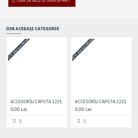
CERE DETALII SI OFERTA PRET
DIN ACEEAȘI CATEGORIE
3-5 zile lucrătoare
3-5 zile lucrătoare
3-
ACCESORIU CAPOTA 1221
ACCESORIU CAPOTA 1221
0,00 Lei
0,00 Lei