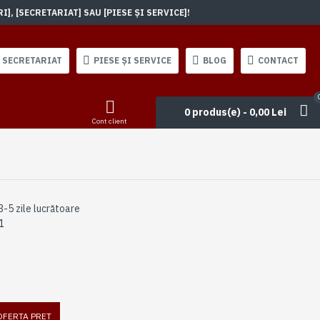
, [SECRETARIAT] SAU [PIESE ȘI SERVICE]!
SECRETARIAT
PIESE ȘI SERVICE
BLOG
CONTACT
0 produs(e) - 0,00 Lei
Cont client
3-5 zile lucrătoare
1
 OFERTA PRET