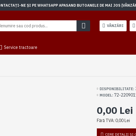
TACTAȚI-NE ȘI PE WHATSAPP APASAND BUTOANELE DE MAI JOS [VÂNZĂRI]
VÂNZĂRI
Service tractoare
DISPONIBILITATE:
72-220901
MODEL:
0,00 Lei
Fără TVA: 0,00 Lei
CERE DETALII SI