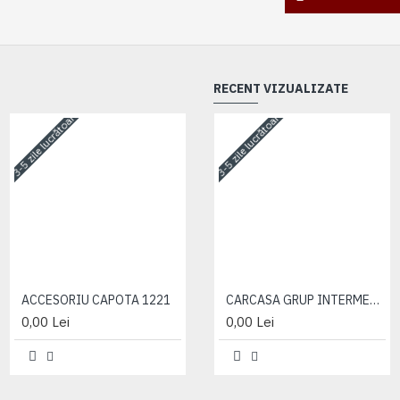
RECENT VIZUALIZATE
3-5 zile lucrătoare
3-5 zile lucrătoare
3-5 zile lucrătoare
ACCESORIU CAPOTA 1221
ACCESORIU CAPOTA 1221
CARCASA GRUP INTERMEDIAR (72-2209011)
0,00 Lei
0,00 Lei
0,00 Lei