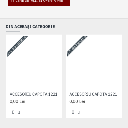
CERE DETALII SI OFERTA PRET
DIN ACEEAȘI CATEGORIE
3-5 zile lucrătoare
3-5 zile lucrătoare
3-
ACCESORIU CAPOTA 1221
ACCESORIU CAPOTA 1221
0,00 Lei
0,00 Lei