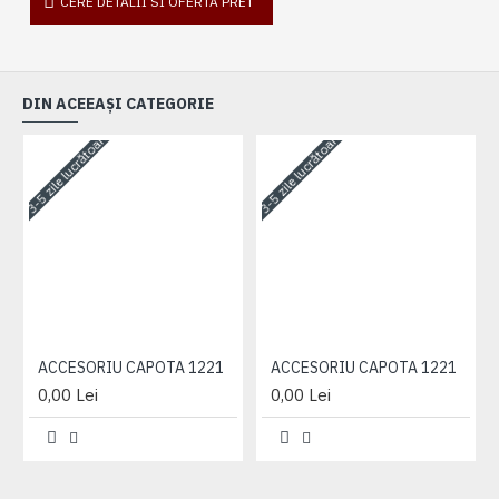
CERE DETALII SI OFERTA PRET
DIN ACEEAȘI CATEGORIE
3-5 zile lucrătoare
3-5 zile lucrătoare
3-
ACCESORIU CAPOTA 1221
ACCESORIU CAPOTA 1221
0,00 Lei
0,00 Lei