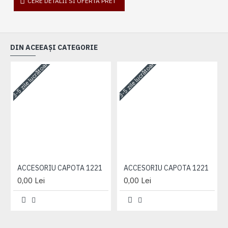
CERE DETALII SI OFERTA PRET
DIN ACEEAȘI CATEGORIE
3-5 zile lucrătoare
3-5 zile lucrătoare
3-
ACCESORIU CAPOTA 1221
ACCESORIU CAPOTA 1221
0,00 Lei
0,00 Lei