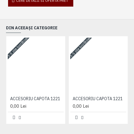
CERE DETALII SI OFERTA PRET
DIN ACEEAȘI CATEGORIE
3-5 zile lucrătoare
3-5 zile lucrătoare
3-
ACCESORIU CAPOTA 1221
ACCESORIU CAPOTA 1221
0,00 Lei
0,00 Lei