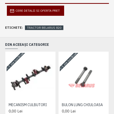
CERE DETALII SI OFERTA PRET
ETICHETE:
TRACTOR BELARUS 820
DIN ACEEAȘI CATEGORIE
3-5 zile lucrătoare
3-5 zile lucrătoare
3-
MECANISM CULBUTORI
BULON LUNG CHIULOASA
0,00 Lei
0,00 Lei