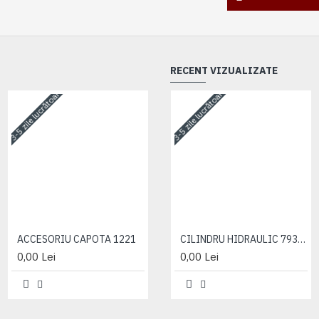
RECENT VIZUALIZATE
3-5 zile lucrătoare
3-5 zile lucrătoare
3-5 zile lucrătoare
ACCESORIU CAPOTA 1221
ACCESORIU CAPOTA 1221
CILINDRU HIDRAULIC 793.88-80-220
0,00 Lei
0,00 Lei
0,00 Lei