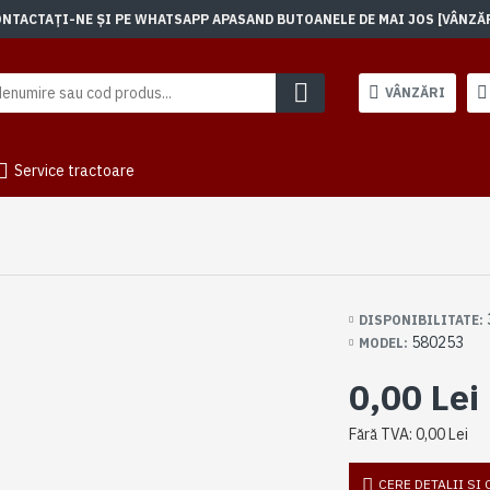
TACTAȚI-NE ȘI PE WHATSAPP APASAND BUTOANELE DE MAI JOS [VÂNZĂRI]
VÂNZĂRI
Service tractoare
DISPONIBILITATE:
580253
MODEL:
0,00 Lei
Fără TVA: 0,00 Lei
CERE DETALII SI