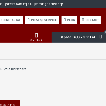
, [SECRETARIAT] SAU [PIESE ȘI SERVICE]!
SECRETARIAT
PIESE ȘI SERVICE
BLOG
CONTACT
0 produs(e) - 0,00 Lei
Cont client
3-5 zile lucrătoare
 OFERTA PRET