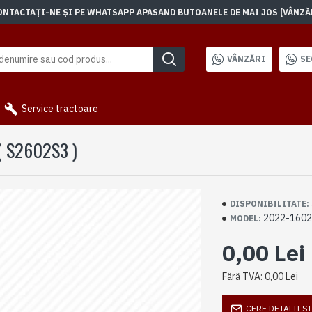
TACTAȚI-NE ȘI PE WHATSAPP APASAND BUTOANELE DE MAI JOS [VÂNZĂRI]
VÂNZĂRI
SE
Service tractoare
( S2602S3 )
DISPONIBILITATE:
2022-160
MODEL:
0,00 Lei
Fără TVA: 0,00 Lei
CERE DETALII S