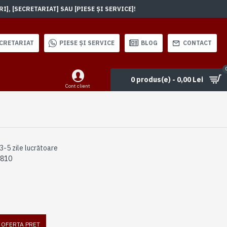
, [SECRETARIAT] SAU [PIESE ȘI SERVICE]!
CRETARIAT
PIESE ȘI SERVICE
BLOG
CONTACT
0 produs(e) - 0,00 Lei
Cont client
3-5 zile lucrătoare
2810
I OFERTA PRET