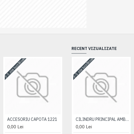
RECENT VIZUALIZATE
3-5 zile lucrătoare
3-5 zile lucrătoare
3-5 zile lucrătoare
ACCESORIU CAPOTA 1221
ACCESORIU CAPOTA 1221
CILINDRU PRINCIPAL AMBREIAJ 1523-2022 ( S2602S3 )
0,00 Lei
0,00 Lei
0,00 Lei