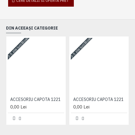
CERE DETALII SI OFERTA PRET
DIN ACEEAȘI CATEGORIE
3-5 zile lucrătoare
3-5 zile lucrătoare
3-
ACCESORIU CAPOTA 1221
ACCESORIU CAPOTA 1221
0,00 Lei
0,00 Lei