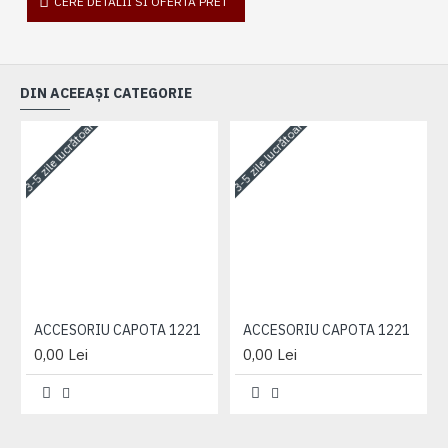
CERE DETALII SI OFERTA PRET
DIN ACEEAȘI CATEGORIE
3-5 zile lucrătoare
3-5 zile lucrătoare
3-
ACCESORIU CAPOTA 1221
ACCESORIU CAPOTA 1221
0,00 Lei
0,00 Lei