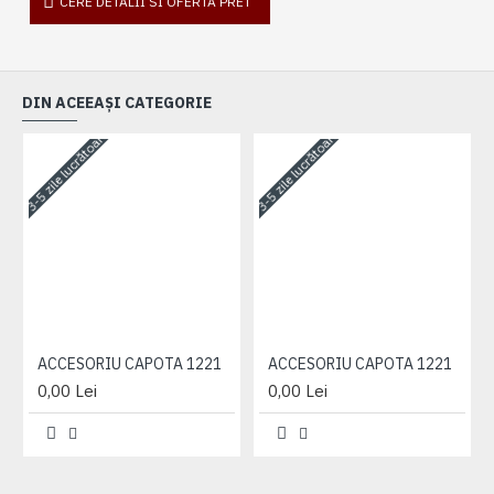
CERE DETALII SI OFERTA PRET
DIN ACEEAȘI CATEGORIE
3-5 zile lucrătoare
3-5 zile lucrătoare
3-
ACCESORIU CAPOTA 1221
ACCESORIU CAPOTA 1221
0,00 Lei
0,00 Lei