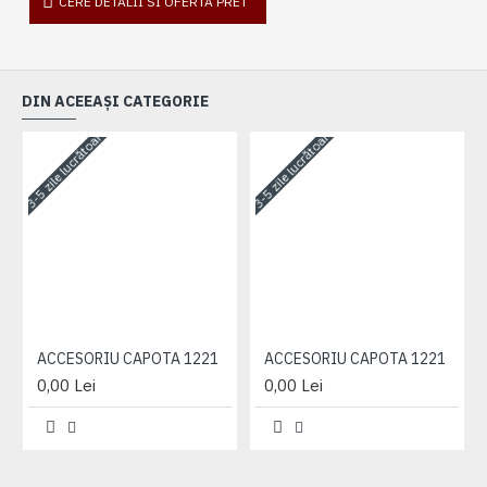
CERE DETALII SI OFERTA PRET
DIN ACEEAȘI CATEGORIE
3-5 zile lucrătoare
3-5 zile lucrătoare
3-
ACCESORIU CAPOTA 1221
ACCESORIU CAPOTA 1221
0,00 Lei
0,00 Lei