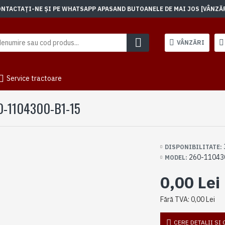
TACTAȚI-NE ȘI PE WHATSAPP APASAND BUTOANELE DE MAI JOS [VÂNZĂRI]
VÂNZĂRI
Service tractoare
0-1104300-B1-15
DISPONIBILITATE:
260-11043
MODEL:
0,00 Lei
Fără TVA: 0,00 Lei
CERE DETALII SI