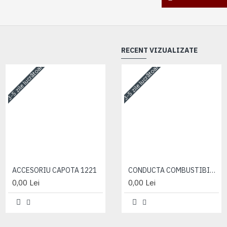
RECENT VIZUALIZATE
3-5 zile lucrătoare
3-5 zile lucrătoare
3-5 zile lucrătoare
ACCESORIU CAPOTA 1221
ACCESORIU CAPOTA 1221
CONDUCTA COMBUSTIBIL ( CILINDRU 3 ) 260-1104300-B1-15
0,00 Lei
0,00 Lei
0,00 Lei