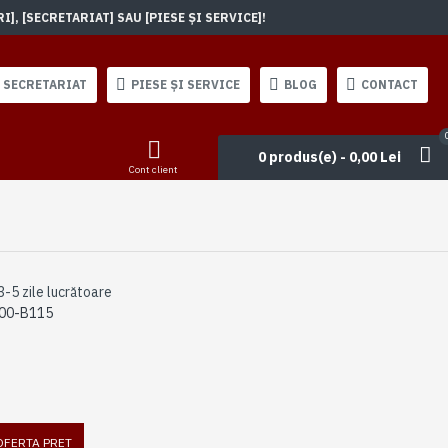
, [SECRETARIAT] SAU [PIESE ȘI SERVICE]!
SECRETARIAT
PIESE ȘI SERVICE
BLOG
CONTACT
0 produs(e) - 0,00 Lei
Cont client
3-5 zile lucrătoare
00-B115
 OFERTA PRET