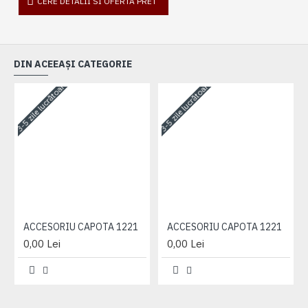
CERE DETALII SI OFERTA PRET
DIN ACEEAȘI CATEGORIE
3-5 zile lucrătoare
3-5 zile lucrătoare
3-
ACCESORIU CAPOTA 1221
ACCESORIU CAPOTA 1221
0,00 Lei
0,00 Lei