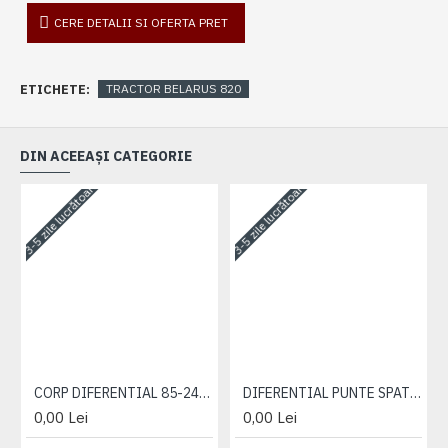
CERE DETALII SI OFERTA PRET
ETICHETE:
TRACTOR BELARUS 820
DIN ACEEAȘI CATEGORIE
3-5 zile lucrătoare
3-5 zile lucrătoare
3-
CORP DIFERENTIAL 85-2403015
DIFERENTIAL PUNTE SPATE 85-2403020
0,00 Lei
0,00 Lei