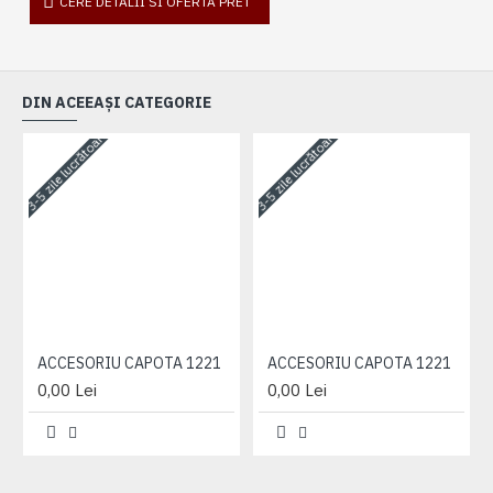
CERE DETALII SI OFERTA PRET
DIN ACEEAȘI CATEGORIE
3-5 zile lucrătoare
3-5 zile lucrătoare
3-
ACCESORIU CAPOTA 1221
ACCESORIU CAPOTA 1221
0,00 Lei
0,00 Lei