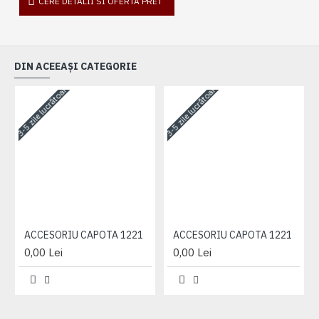
CERE DETALII SI OFERTA PRET
DIN ACEEAȘI CATEGORIE
3-5 zile lucrătoare
3-5 zile lucrătoare
3-
ACCESORIU CAPOTA 1221
ACCESORIU CAPOTA 1221
0,00 Lei
0,00 Lei