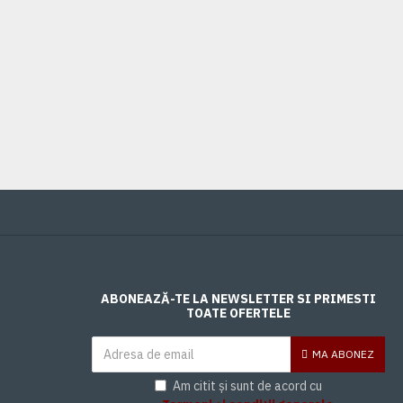
DISC SUPORT INTERMEDIAR 72-2209025
0,00 Lei
ABONEAZĂ-TE LA NEWSLETTER SI PRIMESTI
TOATE OFERTELE
MA ABONEZ
Am citit și sunt de acord cu