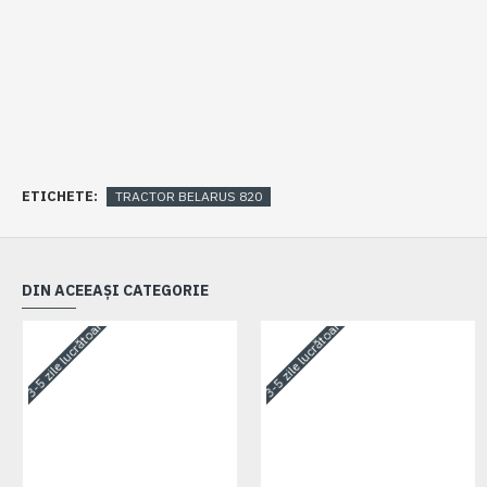
ETICHETE:
TRACTOR BELARUS 820
DIN ACEEAȘI CATEGORIE
3-5 zile lucrătoare
3-5 zile lucrătoare