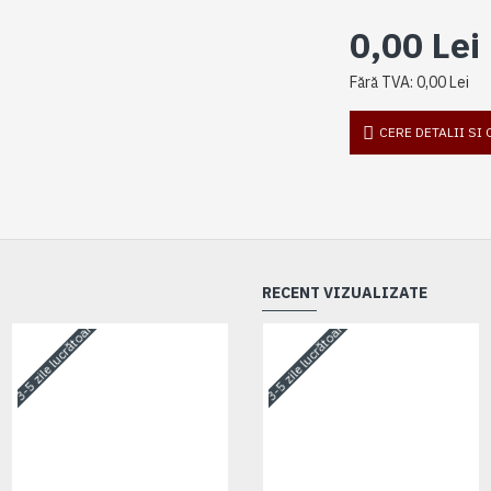
0,00 Lei
Fără TVA: 0,00 Lei
CERE DETALII SI
RECENT VIZUALIZATE
3-5 zile lucrătoare
3-5 zile lucrătoare
3-5 zile lucrătoare