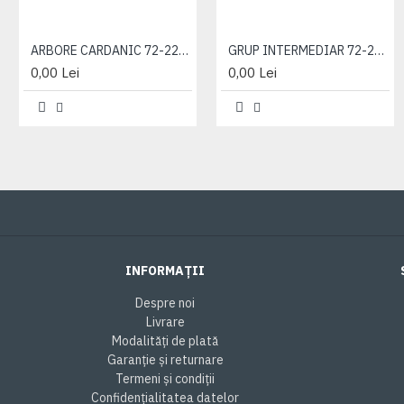
ARBORE CARDANIC 72-2203010-A
GRUP INTERMEDIAR 72-2209010-A
0,00 Lei
0,00 Lei
INFORMAȚII
Despre noi
Livrare
Modalități de plată
Garanție și returnare
Termeni și condiții
Confidențialitatea datelor