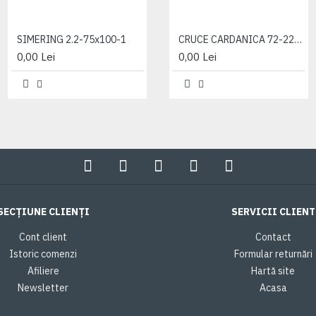
SIMERING 2.2-75x100-1
ARBORE 72-2209013
CRUCE CARDANICA 72-2203025RN
0,00 Lei
0,00 Lei
0,00 Lei
SECȚIUNE CLIENȚI
SERVICII CLIENT
Cont client
Contact
Istoric comenzi
Formular returnări
Afiliere
Hartă site
Newsletter
Acasa