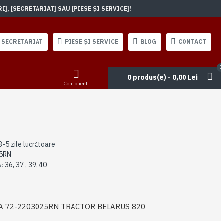
, [SECRETARIAT] SAU [PIESE ȘI SERVICE]!
SECRETARIAT
PIESE ȘI SERVICE
BLOG
CONTACT
0 produs(e) - 0,00 Lei
Cont client
3-5 zile lucrătoare
5RN
36, 37 , 39, 40
Ă:
A 72-2203025RN TRACTOR BELARUS 820