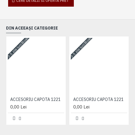
CERE DETALII SI OFERTA PRET
DIN ACEEAȘI CATEGORIE
3-5 zile lucrătoare
3-5 zile lucrătoare
3-
ACCESORIU CAPOTA 1221
ACCESORIU CAPOTA 1221
0,00 Lei
0,00 Lei