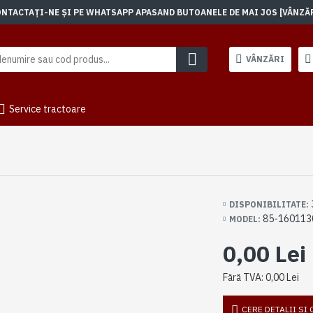
TACTAȚI-NE ȘI PE WHATSAPP APASAND BUTOANELE DE MAI JOS [VÂNZĂRI]
VÂNZĂRI
Service tractoare
DISPONIBILITATE:
85-160113
MODEL:
0,00 Lei
Fără TVA: 0,00 Lei
CERE DETALII SI