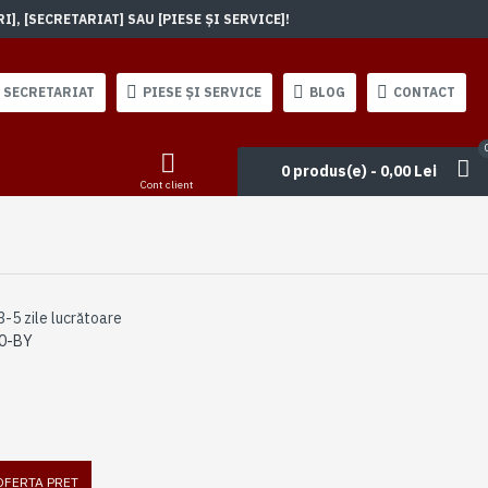
, [SECRETARIAT] SAU [PIESE ȘI SERVICE]!
SECRETARIAT
PIESE ȘI SERVICE
BLOG
CONTACT
0 produs(e) - 0,00 Lei
Cont client
3-5 zile lucrătoare
0-BY
 OFERTA PRET