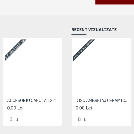
RECENT VIZUALIZATE
3-5 zile lucrătoare
3-5 zile lucrătoare
3-5 zile lucrătoare
ACCESORIU CAPOTA 1221
ACCESORIU CAPOTA 1221
DISC AMBREIAJ CERAMIC (85-1601130-BY)
0,00 Lei
0,00 Lei
0,00 Lei