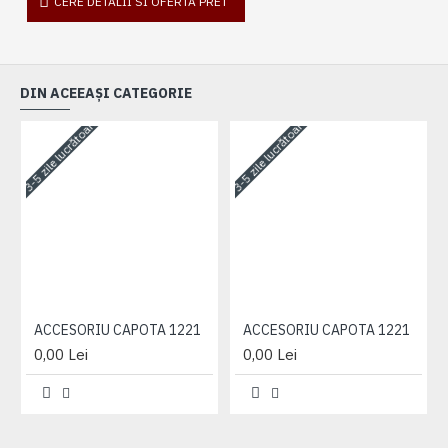
CERE DETALII SI OFERTA PRET
DIN ACEEAȘI CATEGORIE
3-5 zile lucrătoare
3-5 zile lucrătoare
3-
ACCESORIU CAPOTA 1221
ACCESORIU CAPOTA 1221
0,00 Lei
0,00 Lei