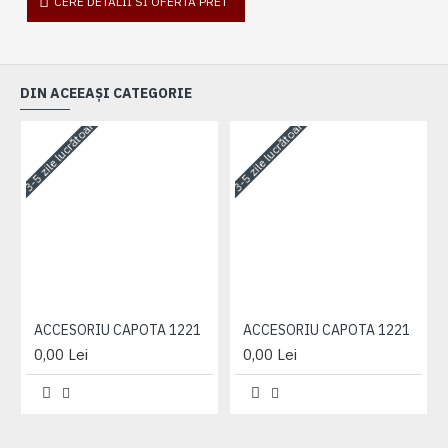
CERE DETALII SI OFERTA PRET
DIN ACEEAȘI CATEGORIE
3-5 zile lucrătoare
3-5 zile lucrătoare
3-
ACCESORIU CAPOTA 1221
ACCESORIU CAPOTA 1221
0,00 Lei
0,00 Lei