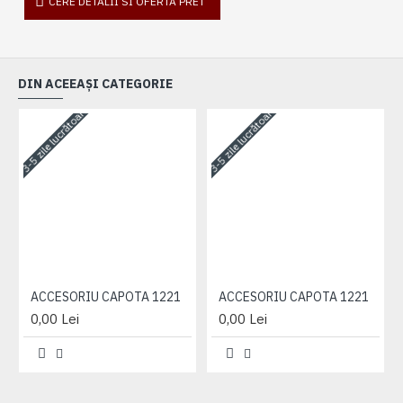
CERE DETALII SI OFERTA PRET
DIN ACEEAȘI CATEGORIE
3-5 zile lucrătoare
3-5 zile lucrătoare
3-
ACCESORIU CAPOTA 1221
ACCESORIU CAPOTA 1221
0,00 Lei
0,00 Lei