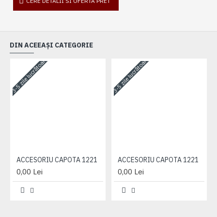
CERE DETALII SI OFERTA PRET
DIN ACEEAȘI CATEGORIE
3-5 zile lucrătoare
3-5 zile lucrătoare
3-
ACCESORIU CAPOTA 1221
ACCESORIU CAPOTA 1221
0,00 Lei
0,00 Lei