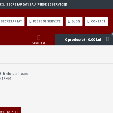
, [SECRETARIAT] SAU [PIESE ȘI SERVICE]!
SECRETARIAT
PIESE ȘI SERVICE
BLOG
CONTACT
0 produs(e) - 0,00 Lei
Cont client
3-5 zile lucrătoare
 R.16MM
 OFERTA PRET