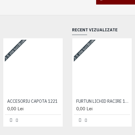
RECENT VIZUALIZATE
3-5 zile lucrătoare
3-5 zile lucrătoare
3-5 zile lucrătoare
ACCESORIU CAPOTA 1221
ACCESORIU CAPOTA 1221
FURTUN LICHID RACIRE 16MM/RADIATOR
0,00 Lei
0,00 Lei
0,00 Lei