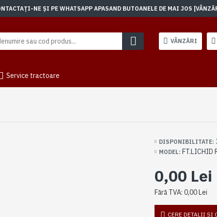
TACTAȚI-NE ȘI PE WHATSAPP APASAND BUTOANELE DE MAI JOS [VÂNZĂRI]
VÂNZĂRI
Service tractoare
DISPONIBILITATE:
FT.LICHID
MODEL:
0,00 Lei
Fără TVA: 0,00 Lei
CERE DETALII SI