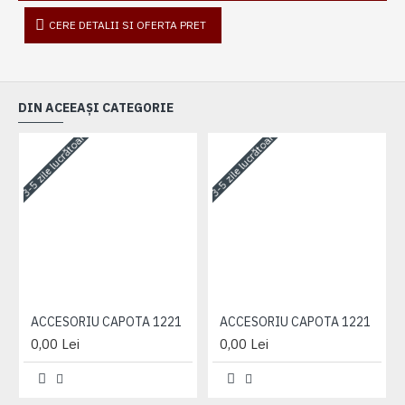
CERE DETALII SI OFERTA PRET
DIN ACEEAȘI CATEGORIE
3-5 zile lucrătoare
3-5 zile lucrătoare
3-
ACCESORIU CAPOTA 1221
ACCESORIU CAPOTA 1221
0,00 Lei
0,00 Lei