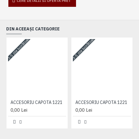
CERE DETALII SI OFERTA PRET
DIN ACEEAȘI CATEGORIE
3-5 zile lucrătoare
3-5 zile lucrătoare
3-
ACCESORIU CAPOTA 1221
ACCESORIU CAPOTA 1221
0,00 Lei
0,00 Lei