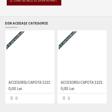
CERE DETALII SI OFERTA PRET
DIN ACEEAȘI CATEGORIE
3-5 zile lucrătoare
3-5 zile lucrătoare
3-
ACCESORIU CAPOTA 1221
ACCESORIU CAPOTA 1221
0,00 Lei
0,00 Lei