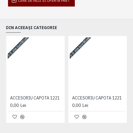
CERE DETALII SI OFERTA PRET
DIN ACEEAȘI CATEGORIE
3-5 zile lucrătoare
3-5 zile lucrătoare
3-
ACCESORIU CAPOTA 1221
ACCESORIU CAPOTA 1221
0,00 Lei
0,00 Lei