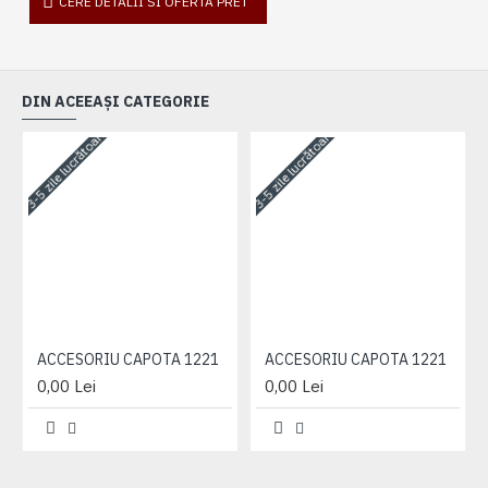
CERE DETALII SI OFERTA PRET
DIN ACEEAȘI CATEGORIE
3-5 zile lucrătoare
3-5 zile lucrătoare
3-
ACCESORIU CAPOTA 1221
ACCESORIU CAPOTA 1221
0,00 Lei
0,00 Lei