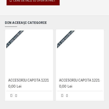
CERE DETALII SI OFERTA PRET
DIN ACEEAȘI CATEGORIE
3-5 zile lucrătoare
3-5 zile lucrătoare
3-
ACCESORIU CAPOTA 1221
ACCESORIU CAPOTA 1221
0,00 Lei
0,00 Lei