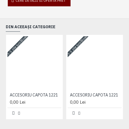
CERE DETALII SI OFERTA PRET
DIN ACEEAȘI CATEGORIE
3-5 zile lucrătoare
3-5 zile lucrătoare
3-
ACCESORIU CAPOTA 1221
ACCESORIU CAPOTA 1221
0,00 Lei
0,00 Lei