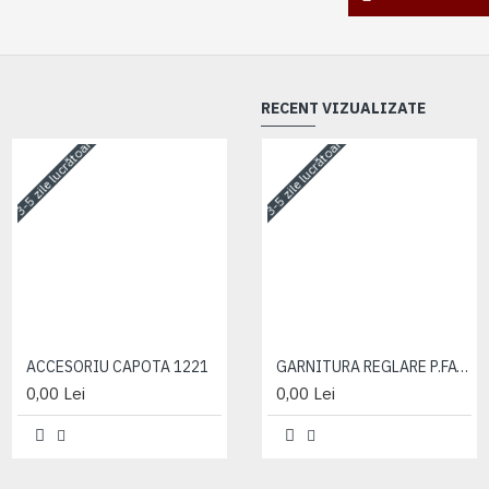
RECENT VIZUALIZATE
3-5 zile lucrătoare
3-5 zile lucrătoare
3-5 zile lucrătoare
ACCESORIU CAPOTA 1221
ACCESORIU CAPOTA 1221
GARNITURA REGLARE P.FATA
0,00 Lei
0,00 Lei
0,00 Lei