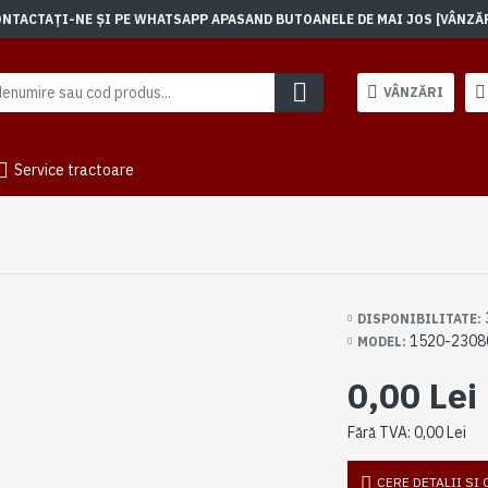
TACTAȚI-NE ȘI PE WHATSAPP APASAND BUTOANELE DE MAI JOS [VÂNZĂRI]
VÂNZĂRI
Service tractoare
DISPONIBILITATE:
1520-2308
MODEL:
0,00 Lei
Fără TVA: 0,00 Lei
CERE DETALII SI