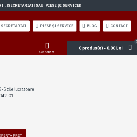
, [SECRETARIAT] SAU [PIESE ȘI SERVICE]!
SECRETARIAT
PIESE ȘI SERVICE
BLOG
CONTACT
0 produs(e) - 0,00 Lei
Cont client
3-5 zile lucrătoare
042-01
 OFERTA PRET