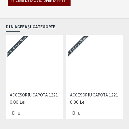
CERE DETALII SI OFERTA PRET
DIN ACEEAȘI CATEGORIE
3-5 zile lucrătoare
3-5 zile lucrătoare
3-
ACCESORIU CAPOTA 1221
ACCESORIU CAPOTA 1221
0,00 Lei
0,00 Lei