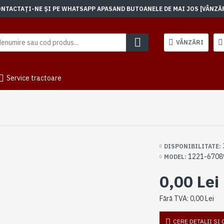
TACTAȚI-NE ȘI PE WHATSAPP APASAND BUTOANELE DE MAI JOS [VÂNZĂRI]
VÂNZĂRI
Service tractoare
DISPONIBILITATE:
1221-6708
MODEL:
0,00 Lei
Fără TVA: 0,00 Lei
CERE DETALII SI