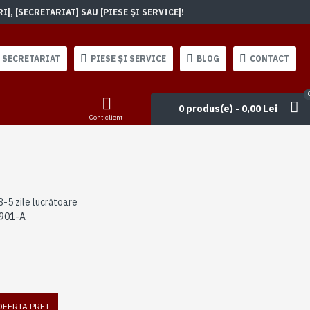
, [SECRETARIAT] SAU [PIESE ȘI SERVICE]!
SECRETARIAT
PIESE ȘI SERVICE
BLOG
CONTACT
0 produs(e) - 0,00 Lei
Cont client
3-5 zile lucrătoare
901-A
 OFERTA PRET