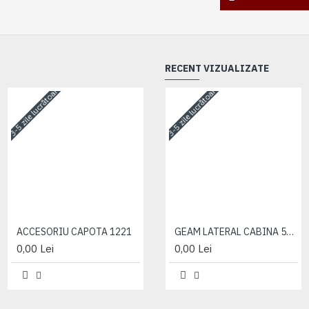
RECENT VIZUALIZATE
3-5 zile lucrătoare
3-5 zile lucrătoare
3-5 zile lucrătoare
ACCESORIU CAPOTA 1221
ACCESORIU CAPOTA 1221
GEAM LATERAL CABINA 572-1221
0,00 Lei
0,00 Lei
0,00 Lei