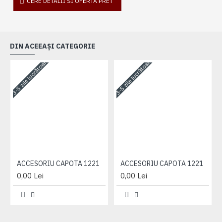
CERE DETALII SI OFERTA PRET
DIN ACEEAȘI CATEGORIE
3-5 zile lucrătoare
3-5 zile lucrătoare
3-
ACCESORIU CAPOTA 1221
ACCESORIU CAPOTA 1221
0,00 Lei
0,00 Lei