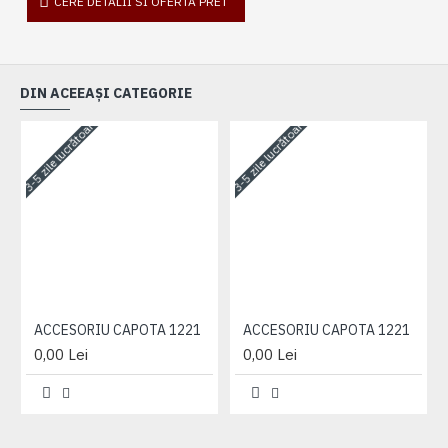
CERE DETALII SI OFERTA PRET
DIN ACEEAȘI CATEGORIE
3-5 zile lucrătoare
3-5 zile lucrătoare
3-
ACCESORIU CAPOTA 1221
ACCESORIU CAPOTA 1221
0,00 Lei
0,00 Lei