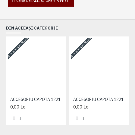
CERE DETALII SI OFERTA PRET
DIN ACEEAȘI CATEGORIE
3-5 zile lucrătoare
3-5 zile lucrătoare
3-
ACCESORIU CAPOTA 1221
ACCESORIU CAPOTA 1221
0,00 Lei
0,00 Lei