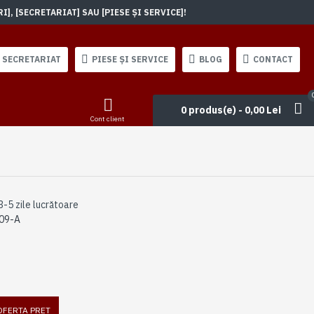
, [SECRETARIAT] SAU [PIESE ȘI SERVICE]!
SECRETARIAT
PIESE ȘI SERVICE
BLOG
CONTACT
0 produs(e) - 0,00 Lei
Cont client
3-5 zile lucrătoare
09-A
 OFERTA PRET