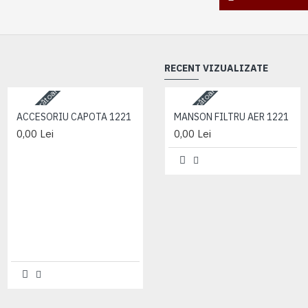
RECENT VIZUALIZATE
3-5 zile lucrătoare
3-5 zile lucrătoare
3-5 zile lucrătoare
ACCESORIU CAPOTA 1221
MANSON FILTRU AER 1221
0,00 Lei
0,00 Lei
ACCESORIU CAPOTA 1221
0,00 Lei