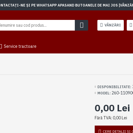
TACTAȚI-NE ȘI PE WHATSAPP APASAND BUTOANELE DE MAI JOS [VÂNZĂRI]
VÂNZĂRI
Service tractoare
DISPONIBILITATE:
260-11090
MODEL:
0,00 Lei
Fără TVA: 0,00 Lei
CERE DETALII SI