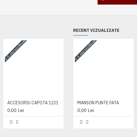
RECENT VIZUALIZATE
3-5 zile lucrătoare
3-5 zile lucrătoare
3-5 zile lucrătoare
ACCESORIU CAPOTA 1221
ACCESORIU CAPOTA 1221
MANSON PUNTE FATA
0,00 Lei
0,00 Lei
0,00 Lei