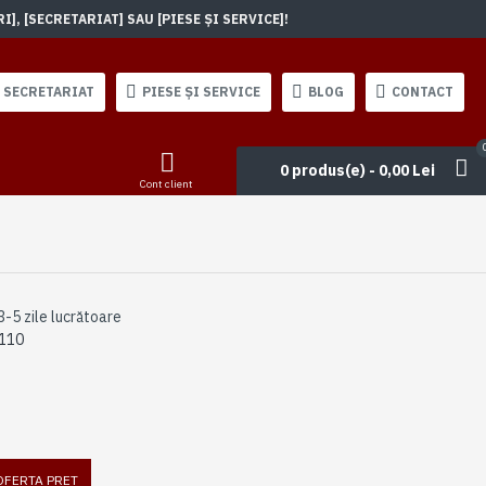
, [SECRETARIAT] SAU [PIESE ȘI SERVICE]!
SECRETARIAT
PIESE ȘI SERVICE
BLOG
CONTACT
0 produs(e) - 0,00 Lei
Cont client
3-5 zile lucrătoare
110
 OFERTA PRET