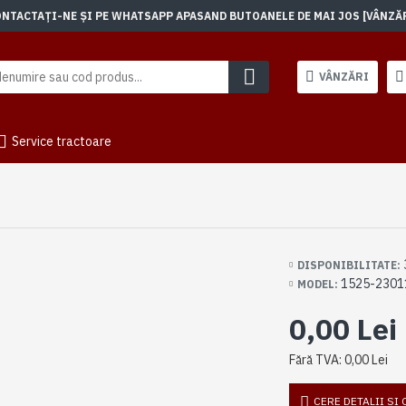
TACTAȚI-NE ȘI PE WHATSAPP APASAND BUTOANELE DE MAI JOS [VÂNZĂRI]
VÂNZĂRI
Service tractoare
DISPONIBILITATE:
1525-2301
MODEL:
0,00 Lei
Fără TVA: 0,00 Lei
CERE DETALII SI