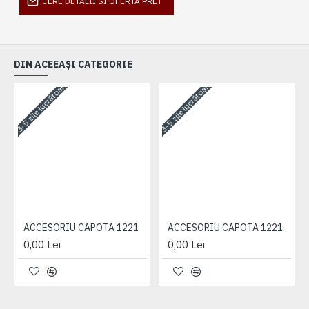
CERE DETALII SI OFERTA PRET
DIN ACEEAȘI CATEGORIE
3-5 zile lucrătoare
3-5 zile lucrătoare
3-
ACCESORIU CAPOTA 1221
ACCESORIU CAPOTA 1221
0,00 Lei
0,00 Lei