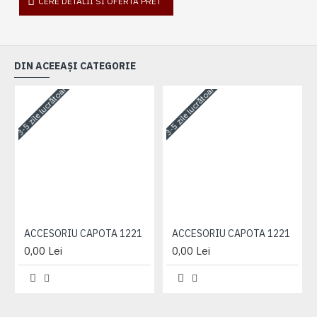
CERE DETALII SI OFERTA PRET
DIN ACEEAȘI CATEGORIE
3-5 zile lucrătoare
3-5 zile lucrătoare
3-
ACCESORIU CAPOTA 1221
ACCESORIU CAPOTA 1221
0,00 Lei
0,00 Lei