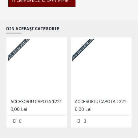
CERE DETALII SI OFERTA PRET
DIN ACEEAȘI CATEGORIE
3-5 zile lucrătoare
3-5 zile lucrătoare
3-
ACCESORIU CAPOTA 1221
ACCESORIU CAPOTA 1221
0,00 Lei
0,00 Lei