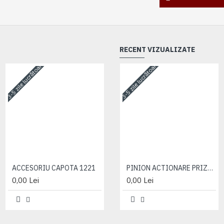
RECENT VIZUALIZATE
3-5 zile lucrătoare
3-5 zile lucrătoare
3-5 zile lucrătoare
ACCESORIU CAPOTA 1221
ACCESORIU CAPOTA 1221
PINION ACTIONARE PRIZA PUTERE
0,00 Lei
0,00 Lei
0,00 Lei