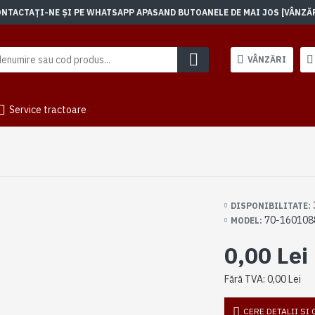
TACTAȚI-NE ȘI PE WHATSAPP APASAND BUTOANELE DE MAI JOS [VÂNZĂRI]
VÂNZĂRI
Service tractoare
DISPONIBILITATE:
70-160108
MODEL:
0,00 Lei
Fără TVA: 0,00 Lei
CERE DETALII SI