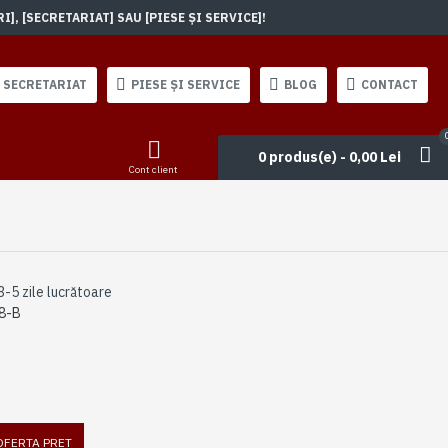
, [SECRETARIAT] SAU [PIESE ȘI SERVICE]!
SECRETARIAT
PIESE ȘI SERVICE
BLOG
CONTACT
0 produs(e) - 0,00 Lei
Cont client
3-5 zile lucrătoare
8-B
 OFERTA PRET