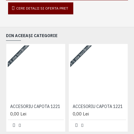
CERE DETALII SI OFERTA PRET
DIN ACEEAȘI CATEGORIE
3-5 zile lucrătoare
3-5 zile lucrătoare
3-
ACCESORIU CAPOTA 1221
ACCESORIU CAPOTA 1221
0,00 Lei
0,00 Lei