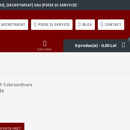
, [SECRETARIAT] SAU [PIESE ȘI SERVICE]!
SECRETARIAT
PIESE ȘI SERVICE
BLOG
CONTACT
0 produs(e) - 0,00 Lei
Cont client
3-5 zile lucrătoare
16
 OFERTA PRET