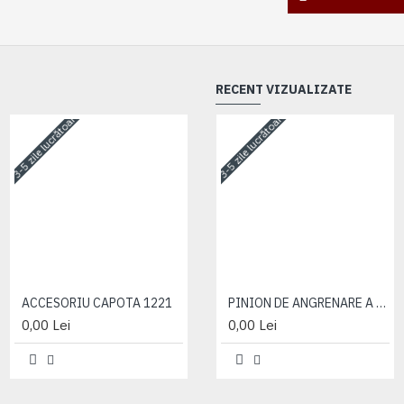
RECENT VIZUALIZATE
3-5 zile lucrătoare
3-5 zile lucrătoare
3-5 zile lucrătoare
ACCESORIU CAPOTA 1221
ACCESORIU CAPOTA 1221
PINION DE ANGRENARE A COMPRESORULUI Z=43
0,00 Lei
0,00 Lei
0,00 Lei