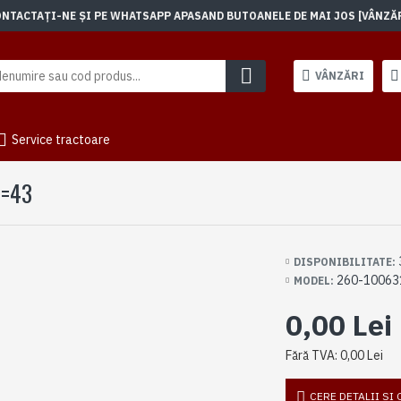
TACTAȚI-NE ȘI PE WHATSAPP APASAND BUTOANELE DE MAI JOS [VÂNZĂRI]
VÂNZĂRI
Service tractoare
Z=43
DISPONIBILITATE:
260-10063
MODEL:
0,00 Lei
Fără TVA: 0,00 Lei
CERE DETALII SI