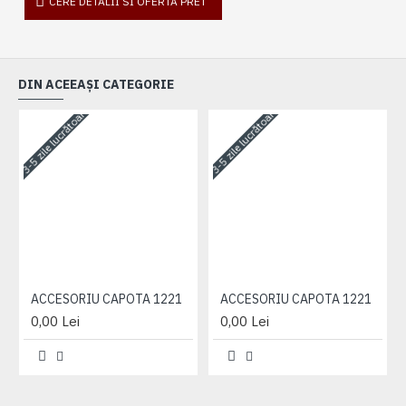
CERE DETALII SI OFERTA PRET
DIN ACEEAȘI CATEGORIE
3-5 zile lucrătoare
3-5 zile lucrătoare
3-
ACCESORIU CAPOTA 1221
ACCESORIU CAPOTA 1221
0,00 Lei
0,00 Lei