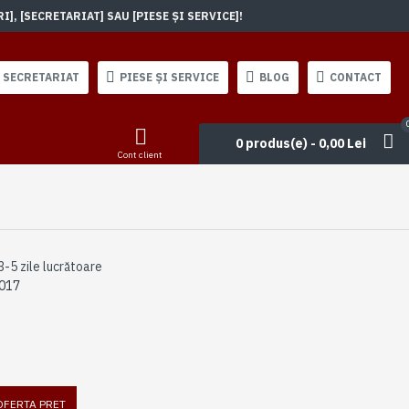
, [SECRETARIAT] SAU [PIESE ȘI SERVICE]!
SECRETARIAT
PIESE ȘI SERVICE
BLOG
CONTACT
0 produs(e) - 0,00 Lei
Cont client
3-5 zile lucrătoare
017
 OFERTA PRET