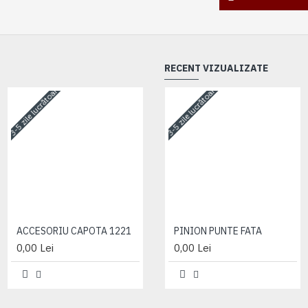
RECENT VIZUALIZATE
3-5 zile lucrătoare
3-5 zile lucrătoare
3-5 zile lucrătoare
ACCESORIU CAPOTA 1221
ACCESORIU CAPOTA 1221
PINION PUNTE FATA
0,00 Lei
0,00 Lei
0,00 Lei