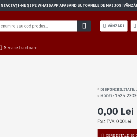
TACTAȚI-NE ȘI PE WHATSAPP APASAND BUTOANELE DE MAI JOS [VÂNZĂRI]
VÂNZĂRI
Service tractoare
DISPONIBILITATE:
1525-2303
MODEL:
0,00 Lei
Fără TVA: 0,00 Lei
CERE DETALII SI